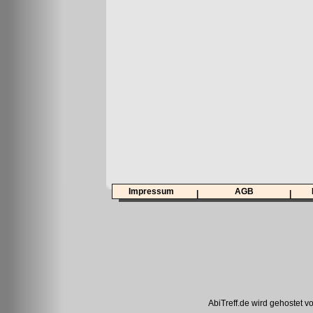
Impressum
AGB
|
|
AbiTreff.de wird gehostet v