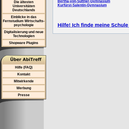
Bertha-von-Suttner-Gymnasium
Die ältesten
Kurfürst-Salentin-Gymnasium
Universitäten
Deutschlands
Einblicke in das
Fernstudium Wirtschafts-
Hilfe! Ich finde meine Schule
psychologie
Digitalisierung und neue
Technologien
Shopware Plugins
Hilfe (FAQ)
Kontakt
Mitwirkende
Werbung
Presse