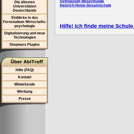
Gymnasium Wesermünde
Die ältesten
Heinrich-Heine-Gesamtschule
Universitäten
Deutschlands
Einblicke in das
Fernstudium Wirtschafts-
Hilfe! Ich finde meine Schule
psychologie
Digitalisierung und neue
Technologien
Shopware Plugins
Hilfe (FAQ)
Kontakt
Mitwirkende
Werbung
Presse