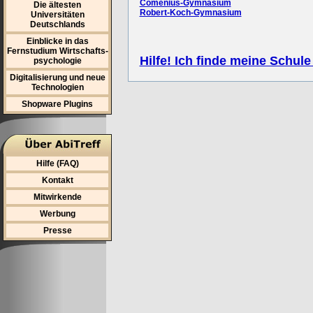
Comenius-Gymnasium
Die ältesten
Robert-Koch-Gymnasium
Universitäten
Deutschlands
Einblicke in das
Fernstudium Wirtschafts-
Hilfe! Ich finde meine Schule
psychologie
Digitalisierung und neue
Technologien
Shopware Plugins
Hilfe (FAQ)
Kontakt
Mitwirkende
Werbung
Presse