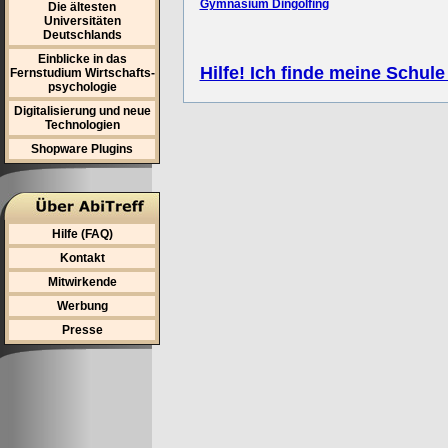
Gymnasium Dingolfing
Die ältesten
Universitäten
Deutschlands
Einblicke in das
Hilfe! Ich finde meine Schule
Fernstudium Wirtschafts-
psychologie
Digitalisierung und neue
Technologien
Shopware Plugins
Hilfe (FAQ)
Kontakt
Mitwirkende
Werbung
Presse