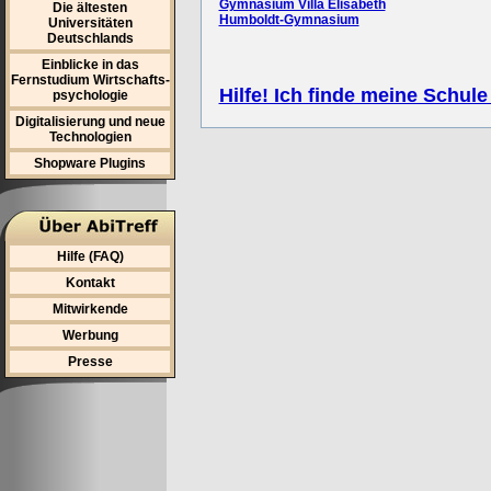
Gymnasium Villa Elisabeth
Die ältesten
Humboldt-Gymnasium
Universitäten
Deutschlands
Einblicke in das
Fernstudium Wirtschafts-
Hilfe! Ich finde meine Schule
psychologie
Digitalisierung und neue
Technologien
Shopware Plugins
Hilfe (FAQ)
Kontakt
Mitwirkende
Werbung
Presse