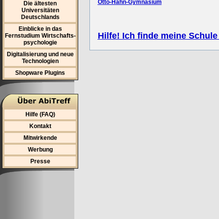
Otto-Hahn-Gymnasium
Die ältesten
Universitäten
Deutschlands
Einblicke in das
Hilfe! Ich finde meine Schule
Fernstudium Wirtschafts-
psychologie
Digitalisierung und neue
Technologien
Shopware Plugins
Hilfe (FAQ)
Kontakt
Mitwirkende
Werbung
Presse