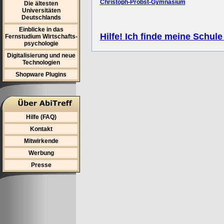
Christoph-Probst-Gymnasium
Die ältesten
Universitäten
Deutschlands
Einblicke in das
Hilfe! Ich finde meine Schule
Fernstudium Wirtschafts-
psychologie
Digitalisierung und neue
Technologien
Shopware Plugins
Hilfe (FAQ)
Kontakt
Mitwirkende
Werbung
Presse