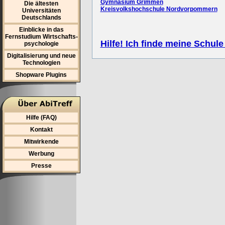
Gymnasium Grimmen
Die ältesten
Kreisvolkshochschule Nordvorpommern
Universitäten
Deutschlands
Einblicke in das
Fernstudium Wirtschafts-
Hilfe! Ich finde meine Schule
psychologie
Digitalisierung und neue
Technologien
Shopware Plugins
Hilfe (FAQ)
Kontakt
Mitwirkende
Werbung
Presse