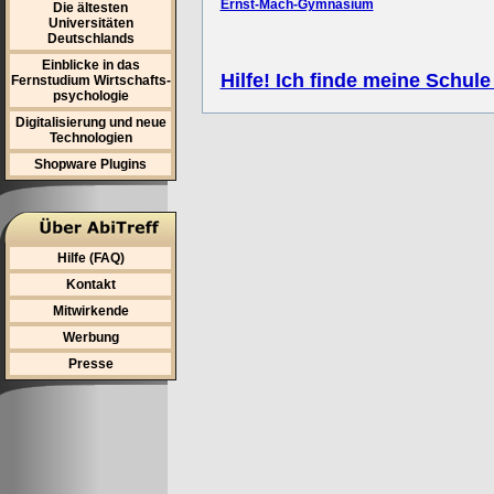
Ernst-Mach-Gymnasium
Die ältesten
Universitäten
Deutschlands
Einblicke in das
Hilfe! Ich finde meine Schule
Fernstudium Wirtschafts-
psychologie
Digitalisierung und neue
Technologien
Shopware Plugins
Hilfe (FAQ)
Kontakt
Mitwirkende
Werbung
Presse