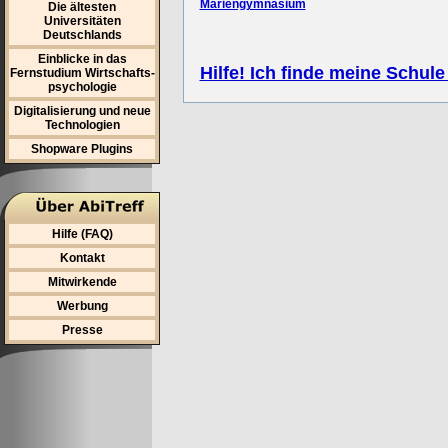
Mariengymnasium
Die ältesten
Universitäten
Deutschlands
Einblicke in das
Hilfe! Ich finde meine Schule
Fernstudium Wirtschafts-
psychologie
Digitalisierung und neue
Technologien
Shopware Plugins
Hilfe (FAQ)
Kontakt
Mitwirkende
Werbung
Presse