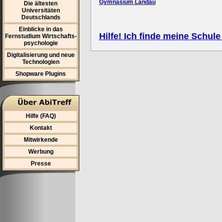
Gymnasium Landau
Die ältesten
Universitäten
Deutschlands
Einblicke in das
Hilfe! Ich finde meine Schule
Fernstudium Wirtschafts-
psychologie
Digitalisierung und neue
Technologien
Shopware Plugins
Hilfe (FAQ)
Kontakt
Mitwirkende
Werbung
Presse