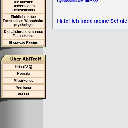
Gymnasium Am Turmhof
Die ältesten
Universitäten
Deutschlands
Einblicke in das
Hilfe! Ich finde meine Schule
Fernstudium Wirtschafts-
psychologie
Digitalisierung und neue
Technologien
Shopware Plugins
Hilfe (FAQ)
Kontakt
Mitwirkende
Werbung
Presse