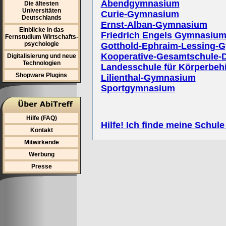
Abendgymnasium
Die ältesten
Universitäten
Curie-Gymnasium
Deutschlands
Ernst-Alban-Gymnasium
Einblicke in das
Friedrich Engels Gymnasiu
Fernstudium Wirtschafts-
psychologie
Gotthold-Ephraim-Lessing-
Kooperative-Gesamtschule-
Digitalisierung und neue
Technologien
Landesschule für Körperbeh
Shopware Plugins
Lilienthal-Gymnasium
Sportgymnasium
Hilfe (FAQ)
Hilfe! Ich finde meine Schule
Kontakt
Mitwirkende
Werbung
Presse