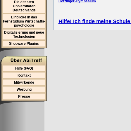
Götzinger-Gymnasium
Die ältesten
Universitäten
Deutschlands
Einblicke in das
Hilfe! Ich finde meine Schule
Fernstudium Wirtschafts-
psychologie
Digitalisierung und neue
Technologien
Shopware Plugins
Hilfe (FAQ)
Kontakt
Mitwirkende
Werbung
Presse