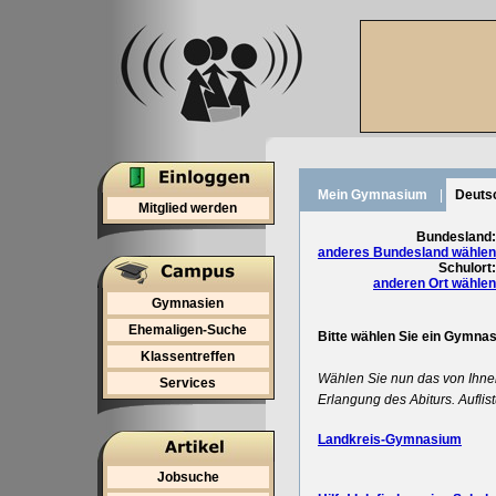
Mein Gymnasium
|
Deuts
Mitglied werden
Bundesland:
anderes Bundesland wählen
Schulort:
anderen Ort wählen
Gymnasien
Ehemaligen-Suche
Bitte wählen Sie ein Gymna
Klassentreffen
Wählen Sie nun das von Ihne
Services
Erlangung des Abiturs. Auflis
Landkreis-Gymnasium
Jobsuche