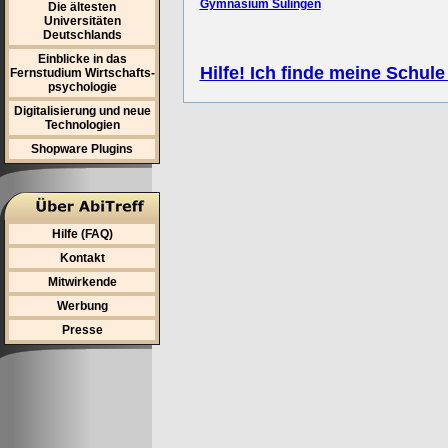
Gymnasium Sulingen
Die ältesten
Universitäten
Deutschlands
Einblicke in das
Hilfe! Ich finde meine Schule
Fernstudium Wirtschafts-
psychologie
Digitalisierung und neue
Technologien
Shopware Plugins
Hilfe (FAQ)
Kontakt
Mitwirkende
Werbung
Presse