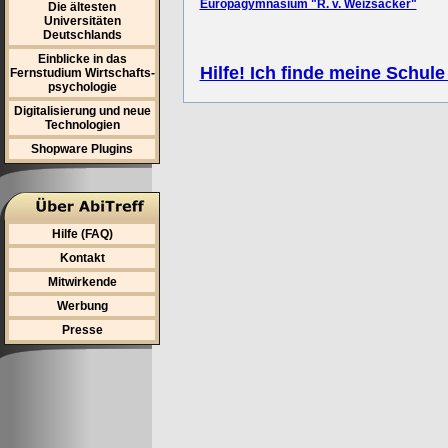
Europagymnasium "R. v. Weizsäcker"
Die ältesten
Universitäten
Deutschlands
Einblicke in das
Hilfe! Ich finde meine Schule
Fernstudium Wirtschafts-
psychologie
Digitalisierung und neue
Technologien
Shopware Plugins
Hilfe (FAQ)
Kontakt
Mitwirkende
Werbung
Presse