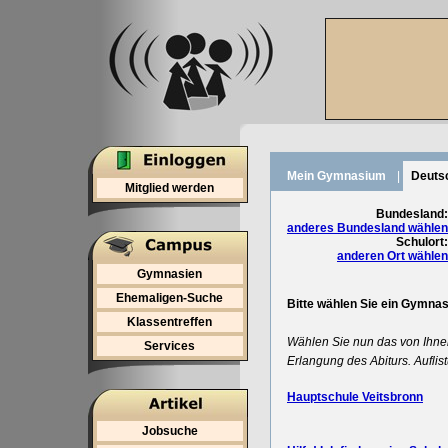
Mein Gymnasium
|
Deuts
Mitglied werden
Bundesland:
anderes Bundesland wählen
Schulort:
anderen Ort wählen
Gymnasien
Ehemaligen-Suche
Bitte wählen Sie ein Gymna
Klassentreffen
Wählen Sie nun das von Ihne
Services
Erlangung des Abiturs. Auflis
Hauptschule Veitsbronn
Jobsuche