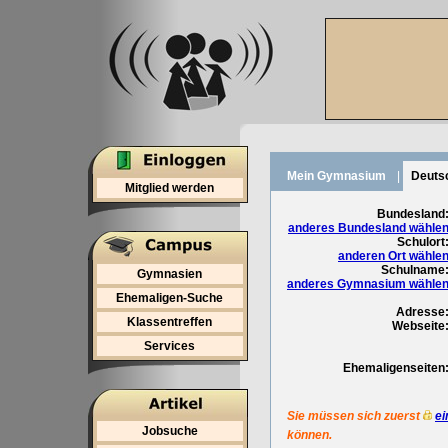
Mein Gymnasium
|
Deuts
Mitglied werden
Bundesland
anderes Bundesland wähle
Schulort
anderen Ort wähle
Schulname
Gymnasien
anderes Gymnasium wähle
Ehemaligen-Suche
Adresse
Klassentreffen
Webseite
Services
Ehemaligenseiten
Sie müssen sich zuerst
ei
Jobsuche
können.