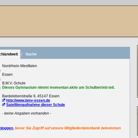
chlandweit
|
Suche
:
Nordrhein-Westfalen
n
:
Essen
n
:
B.M.V.-Schule
n
Dieses Gymnasium nimmt momentan aktiv am Schulbetrieb teil.
:
Bardelebenstraße 9, 45147 Essen
:
http://www.bmv-essen.de
Satellitenaufnahme dieser Schule
:
- keine Angaben vorhanden -
nloggen,
bevor Sie Zugriff auf unsere Mitgliederdatenbank bekommen