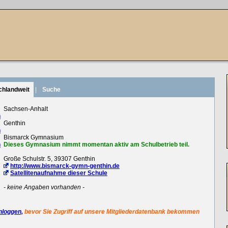
chlandweit
|
Suche
:
Sachsen-Anhalt
n
:
Genthin
n
:
Bismarck Gymnasium
n
Dieses Gymnasium nimmt momentan aktiv am Schulbetrieb teil.
:
Große Schulstr. 5, 39307 Genthin
:
http://www.bismarck-gymn-genthin.de
Satellitenaufnahme dieser Schule
:
- keine Angaben vorhanden -
nloggen,
bevor Sie Zugriff auf unsere Mitgliederdatenbank bekommen