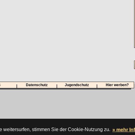
B
Datenschutz
Jugendschutz
Hier werben?
|
|
|
e weitersurfen, stimmen Sie der Cookie-Nutzung zu.
» mehr In
 wird gehostet von der
DATA HORIZON Digitalagentur.