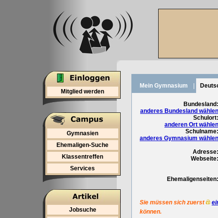
Mein Gymnasium
|
Deuts
Mitglied werden
Bundesland
anderes Bundesland wähle
Schulort
anderen Ort wähle
Schulname
Gymnasien
anderes Gymnasium wähle
Ehemaligen-Suche
Adresse
Klassentreffen
Webseite
Services
Ehemaligenseiten
Sie müssen sich zuerst
ei
Jobsuche
können.