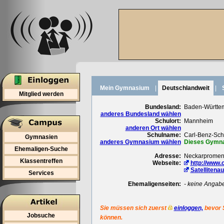
Mein Gymnasium
|
Deutschlandweit
|
Mitglied werden
Bundesland:
Baden-Württe
anderes Bundesland wählen
Schulort:
Mannheim
anderen Ort wählen
Schulname:
Carl-Benz-Sch
Gymnasien
anderes Gymnasium wählen
Dieses Gymnas
Ehemaligen-Suche
Adresse:
Neckarpromen
Klassentreffen
Webseite:
http://www
Satellitena
Services
Ehemaligenseiten:
- keine Angab
Sie müssen sich zuerst
einloggen,
bevor 
Jobsuche
können.