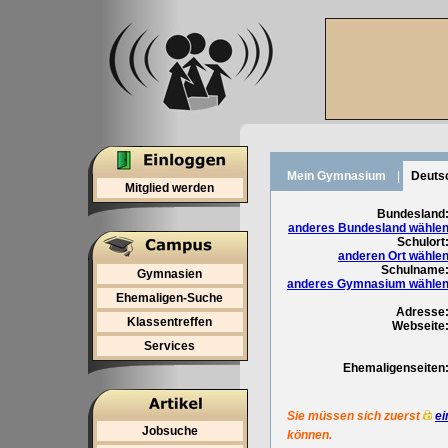
Mein Gymnasium
|
Deuts
Mitglied werden
Bundesland
anderes Bundesland wähle
Schulort
anderen Ort wähle
Schulname
Gymnasien
anderes Gymnasium wähle
Ehemaligen-Suche
Adresse
Klassentreffen
Webseite
Services
Ehemaligenseiten
Sie müssen sich zuerst
ei
Jobsuche
können.