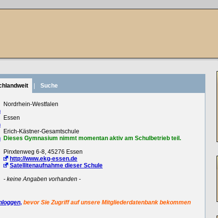
chlandweit
|
Suche
:
Nordrhein-Westfalen
n
:
Essen
n
:
Erich-Kästner-Gesamtschule
n
Dieses Gymnasium nimmt momentan aktiv am Schulbetrieb teil.
:
Pinxtenweg 6-8, 45276 Essen
:
http://www.ekg-essen.de
Satellitenaufnahme dieser Schule
:
- keine Angaben vorhanden -
nloggen,
bevor Sie Zugriff auf unsere Mitgliederdatenbank bekommen