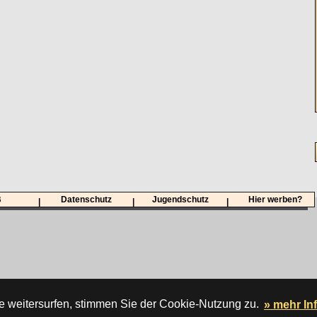
B
Datenschutz
Jugendschutz
Hier werben?
|
|
|
e weitersurfen, stimmen Sie der Cookie-Nutzung zu.
» mehr In
 wird gehostet von der
DATA HORIZON Digitalagentur.