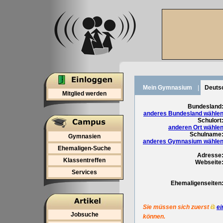
Mein Gymnasium
|
Deuts
Mitglied werden
Bundesland
anderes Bundesland wähle
Schulort
anderen Ort wähle
Schulname
Gymnasien
anderes Gymnasium wähle
Ehemaligen-Suche
Adresse
Klassentreffen
Webseite
Services
Ehemaligenseiten
Sie müssen sich zuerst
ei
Jobsuche
können.