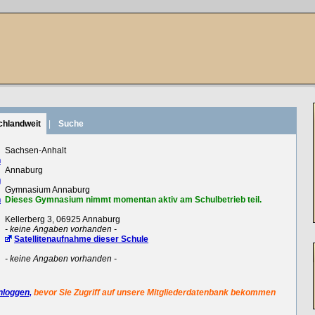
chlandweit
|
Suche
:
Sachsen-Anhalt
n
:
Annaburg
n
:
Gymnasium Annaburg
n
Dieses Gymnasium nimmt momentan aktiv am Schulbetrieb teil.
:
Kellerberg 3, 06925 Annaburg
:
- keine Angaben vorhanden -
Satellitenaufnahme dieser Schule
:
- keine Angaben vorhanden -
nloggen,
bevor Sie Zugriff auf unsere Mitgliederdatenbank bekommen