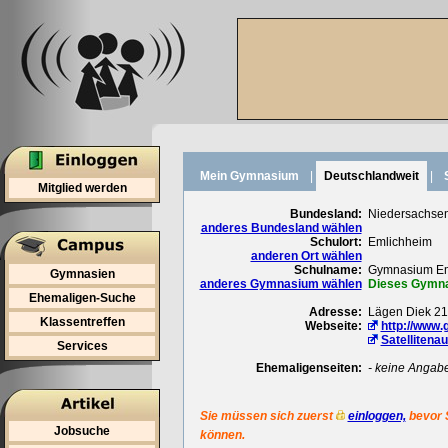
Mein Gymnasium
|
Deutschlandweit
|
Mitglied werden
Bundesland:
Niedersachse
anderes Bundesland wählen
Schulort:
Emlichheim
anderen Ort wählen
Schulname:
Gymnasium Em
Gymnasien
anderes Gymnasium wählen
Dieses Gymnas
Ehemaligen-Suche
Adresse:
Lägen Diek 21
Klassentreffen
Webseite:
http://www
Satellitena
Services
Ehemaligenseiten:
- keine Angab
Sie müssen sich zuerst
einloggen,
bevor 
Jobsuche
können.