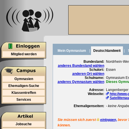
Mein Gymnasium
|
Deutschlandweit
|
Mitglied werden
Bundesland:
Nordrhein-Wes
anderes Bundesland wählen
Schulort:
Essen
anderen Ort wählen
Schulname:
Gymnasium Es
Gymnasien
anderes Gymnasium wählen
Dieses Gymnas
Ehemaligen-Suche
Adresse:
Langenberger 
Klassentreffen
Webseite:
http://www
Satellitena
Services
Ehemaligenseiten:
- keine Angab
Sie müssen sich zuerst
einloggen,
bevor 
Jobsuche
können.