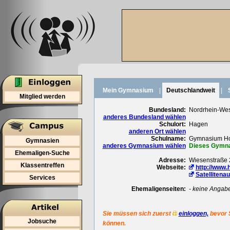
Mein Gymnasium
|
Deutschlandweit
|
Mitglied werden
Bundesland:
Nordrhein-Wes
anderes Bundesland wählen
Schulort:
Hagen
anderen Ort wählen
Schulname:
Gymnasium Ho
Gymnasien
anderes Gymnasium wählen
Dieses Gymnas
Ehemaligen-Suche
Adresse:
Wiesenstraße 
Klassentreffen
Webseite:
http://www.
Satellitena
Services
Ehemaligenseiten:
- keine Angab
Sie müssen sich zuerst
einloggen,
bevor 
Jobsuche
können.