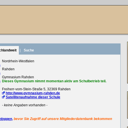
chlandweit
|
Suche
:
Nordrhein-Westfalen
n
:
Rahden
n
:
Gymnasium Rahden
n
Dieses Gymnasium nimmt momentan aktiv am Schulbetrieb teil.
:
Freiherr-vom-Stein-Straße 5, 32369 Rahden
:
http://www.gymnasium-rahden.de
Satellitenaufnahme dieser Schule
:
- keine Angaben vorhanden -
nloggen,
bevor Sie Zugriff auf unsere Mitgliederdatenbank bekommen