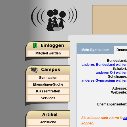
Mein Gymnasium
|
Deuts
Mitglied werden
Bundesland
anderes Bundesland wähle
Schulort
anderen Ort wähle
Schulname
Gymnasien
anderes Gymnasium wähle
Ehemaligen-Suche
Adresse
Klassentreffen
Webseite
Services
Ehemaligenseiten
Sie müssen sich zuerst
ei
Jobsuche
können.