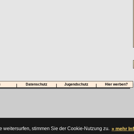
B
Datenschutz
Jugendschutz
Hier werben?
|
|
|
e weitersurfen, stimmen Sie der Cookie-Nutzung zu.
» mehr In
 wird gehostet von der
DATA HORIZON Digitalagentur.