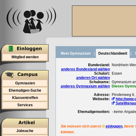
Mein Gymnasium
|
Deutschlandweit
|
Mitglied werden
Bundesland:
Nordrhein-Wes
anderes Bundesland wählen
Schulort:
Essen
anderen Ort wählen
Schulname:
Gymnasium an 
Gymnasien
anderes Gymnasium wählen
Dieses Gymnas
Ehemaligen-Suche
Adresse:
Pinxtenweg 6,
Klassentreffen
Webseite:
http://www
Satellitena
Services
Ehemaligenseiten:
- keine Angab
Sie müssen sich zuerst
einloggen,
bevor 
Jobsuche
können.