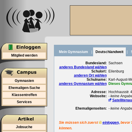
Mein Gymnasium
|
Deutschlandweit
|
Mitglied werden
Bundesland:
Sachsen
anderes Bundesland wählen
Schulort:
Eilenburg
anderen Ort wählen
Schulname:
Karl-August-
Gymnasien
anderes Gymnasium wählen
Dieses Gymnas
Ehemaligen-Suche
Adresse:
Hochhausstr. 
Klassentreffen
Webseite:
- keine Angab
Satellitena
Services
Ehemaligenseiten:
- keine Angab
Sie müssen sich zuerst
einloggen,
bevor 
Jobsuche
können.