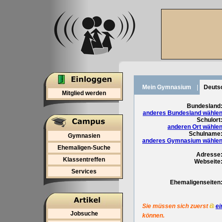
Mein Gymnasium
|
Deuts
Mitglied werden
Bundesland
anderes Bundesland wähle
Schulort
anderen Ort wähle
Schulname
Gymnasien
anderes Gymnasium wähle
Ehemaligen-Suche
Adresse
Klassentreffen
Webseite
Services
Ehemaligenseiten
Sie müssen sich zuerst
ei
Jobsuche
können.