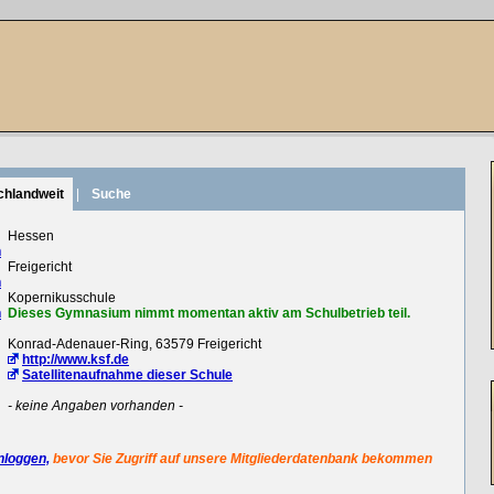
chlandweit
|
Suche
:
Hessen
n
:
Freigericht
n
:
Kopernikusschule
n
Dieses Gymnasium nimmt momentan aktiv am Schulbetrieb teil.
:
Konrad-Adenauer-Ring, 63579 Freigericht
:
http://www.ksf.de
Satellitenaufnahme dieser Schule
:
- keine Angaben vorhanden -
nloggen,
bevor Sie Zugriff auf unsere Mitgliederdatenbank bekommen