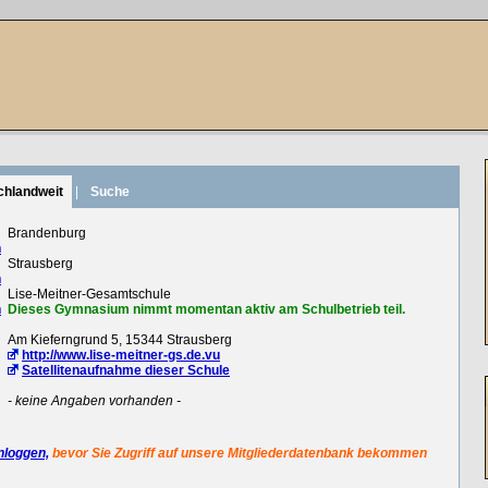
chlandweit
|
Suche
:
Brandenburg
n
:
Strausberg
n
:
Lise-Meitner-Gesamtschule
n
Dieses Gymnasium nimmt momentan aktiv am Schulbetrieb teil.
:
Am Kieferngrund 5, 15344 Strausberg
:
http://www.lise-meitner-gs.de.vu
Satellitenaufnahme dieser Schule
:
- keine Angaben vorhanden -
nloggen,
bevor Sie Zugriff auf unsere Mitgliederdatenbank bekommen