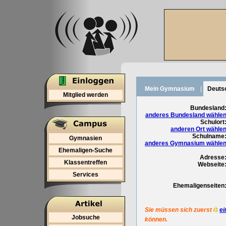
Mein Gymnasium
|
Deuts
Mitglied werden
Bundesland
anderes Bundesland wähle
Schulort
anderen Ort wähle
Schulname
Gymnasien
anderes Gymnasium wähle
Ehemaligen-Suche
Adresse
Klassentreffen
Webseite
Services
Ehemaligenseiten
Sie müssen sich zuerst
ei
Jobsuche
können.