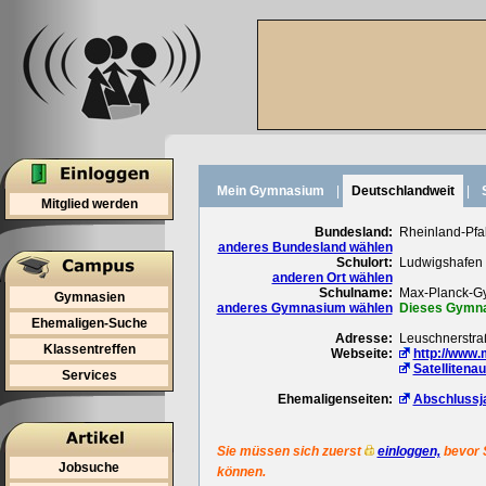
Mein Gymnasium
|
Deutschlandweit
|
Mitglied werden
Bundesland:
Rheinland-Pfa
anderes Bundesland wählen
Schulort:
Ludwigshafen
anderen Ort wählen
Schulname:
Max-Planck-G
Gymnasien
anderes Gymnasium wählen
Dieses Gymnas
Ehemaligen-Suche
Adresse:
Leuschnerstra
Klassentreffen
Webseite:
http://www.
Satellitena
Services
Ehemaligenseiten:
Abschlussj
Sie müssen sich zuerst
einloggen,
bevor 
Jobsuche
können.