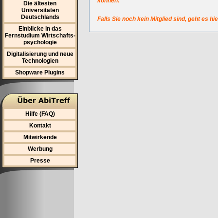
können.
Die ältesten
Universitäten
Deutschlands
Falls Sie noch kein Mitglied sind, geht es hi
Einblicke in das
Fernstudium Wirtschafts-
psychologie
Digitalisierung und neue
Technologien
Shopware Plugins
Hilfe (FAQ)
Kontakt
Mitwirkende
Werbung
Presse