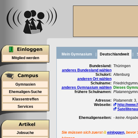
Mein Gymnasium
|
Deutschlandweit
|
Mitglied werden
Bundesland:
Thüringen
anderes Bundesland wählen
Schulort:
Altenburg
anderen Ort wählen
Schulname:
Friedrichgymna
Gymnasien
anderes Gymnasium wählen
Dieses Gymnas
Ehemaligen-Suche
frühere Schulnamen:
Platanengymn
Klassentreffen
Adresse:
Platanenstr. 3
Webseite:
http://www.
Services
Satellitena
Ehemaligenseiten:
- keine Angab
Sie müssen sich zuerst
einloggen,
bevor 
Jobsuche