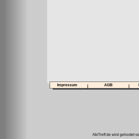
Impressum
AGB
|
|
AbiTreff.de wird gehostet v