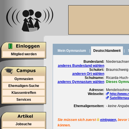
Mein Gymnasium
|
Deutschlandweit
|
Mitglied werden
Bundesland:
Niedersachse
anderes Bundesland wählen
Schulort:
Braunschweig
anderen Ort wählen
Schulname:
Ricarda-Huch
Gymnasien
anderes Gymnasium wählen
Dieses Gymnas
Ehemaligen-Suche
Adresse:
Mendelssohnst
Klassentreffen
Webseite:
http://www.
Satellitena
Services
Ehemaligenseiten:
- keine Angab
Sie müssen sich zuerst
einloggen,
bevor 
Jobsuche
können.