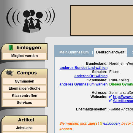
Mein Gymnasium
|
Deutschlandweit
|
Mitglied werden
Bundesland:
Nordrhein-Wes
anderes Bundesland wählen
Schulort:
Essen
anderen Ort wählen
Schulname:
Ruhr-Kolleg
Gymnasien
anderes Gymnasium wählen
Dieses Gymnas
Ehemaligen-Suche
Adresse:
Seminarstraße
Klassentreffen
Webseite:
http://www.
Satellitena
Services
Ehemaligenseiten:
- keine Angab
Sie müssen sich zuerst
einloggen,
bevor 
Jobsuche
können.