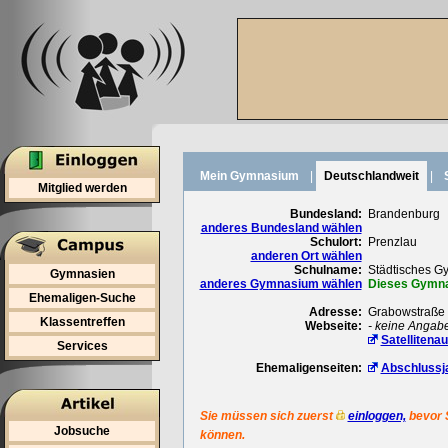
Mein Gymnasium
|
Deutschlandweit
|
Mitglied werden
Bundesland:
Brandenburg
anderes Bundesland wählen
Schulort:
Prenzlau
anderen Ort wählen
Schulname:
Städtisches 
Gymnasien
anderes Gymnasium wählen
Dieses Gymnas
Ehemaligen-Suche
Adresse:
Grabowstraße 
Klassentreffen
Webseite:
- keine Angab
Satellitena
Services
Ehemaligenseiten:
Abschlussj
Sie müssen sich zuerst
einloggen,
bevor 
Jobsuche
können.