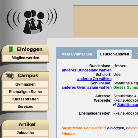
Mein Gymnasium
|
Deutschlandweit
|
Mitglied werden
Bundesland:
Hessen
anderes Bundesland wählen
Schulort:
Uder
anderen Ort wählen
Schulname:
Staatliche Reg
Gymnasien
anderes Gymnasium wählen
Dieses Gymnas
Ehemaligen-Suche
Adresse:
Schulstraße 4
Klassentreffen
Webseite:
- keine Angab
Satellitena
Services
Ehemaligenseiten:
- keine Angab
Sie müssen sich zuerst
einloggen,
bevor 
Jobsuche
können.