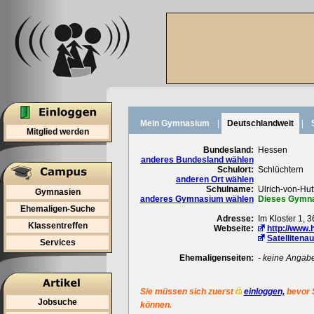
Mein Gymnasium
|
Deutschlandweit
|
Mitglied werden
Bundesland:
Hessen
anderes Bundesland wählen
Schulort:
Schlüchtern
anderen Ort wählen
Schulname:
Ulrich-von-Hu
Gymnasien
anderes Gymnasium wählen
Dieses Gymnas
Ehemaligen-Suche
Adresse:
Im Kloster 1, 
Klassentreffen
Webseite:
http://www.
Satellitena
Services
Ehemaligenseiten:
- keine Angab
Sie müssen sich zuerst
einloggen,
bevor 
Jobsuche
können.