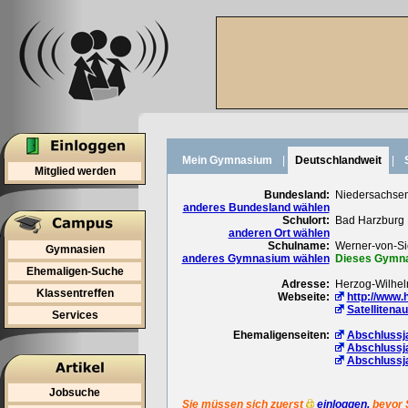
Mein Gymnasium
|
Deutschlandweit
|
Mitglied werden
Bundesland:
Niedersachse
anderes Bundesland wählen
Schulort:
Bad Harzburg
anderen Ort wählen
Schulname:
Werner-von-S
Gymnasien
anderes Gymnasium wählen
Dieses Gymnas
Ehemaligen-Suche
Adresse:
Herzog-Wilhel
Klassentreffen
Webseite:
http://www.
Satellitena
Services
Ehemaligenseiten:
Abschlussj
Abschlussj
Abschlussj
Jobsuche
Sie müssen sich zuerst
einloggen,
bevor 