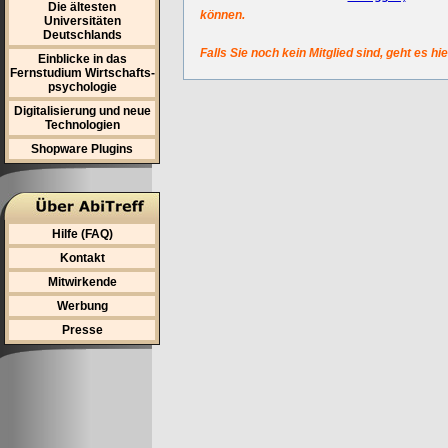
Die ältesten
können.
Universitäten
Deutschlands
Falls Sie noch kein Mitglied sind, geht es hi
Einblicke in das
Fernstudium Wirtschafts-
psychologie
Digitalisierung und neue
Technologien
Shopware Plugins
Hilfe (FAQ)
Kontakt
Mitwirkende
Werbung
Presse