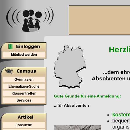
Herzl
Mitglied werden
...dem ehr
Absolventen 
Gymnasien
Ehemaligen-Suche
Klassentreffen
Gute Gründe für eine Anmeldung:
Services
...für Absolventen
kosten
bequem 
Jobsuche
organis