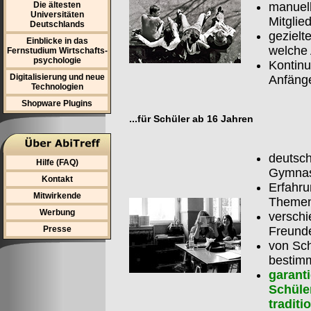
Die ältesten
manuell
Universitäten
Mitglie
Deutschlands
gezielt
Einblicke in das
welche
Fernstudium Wirtschafts-
psychologie
Kontinu
Digitalisierung und neue
Anfäng
Technologien
Shopware Plugins
...für Schüler ab 16 Jahren
deutsch
Hilfe (FAQ)
Gymnas
Kontakt
Erfahru
Mitwirkende
Theme
Werbung
verschi
Presse
Freunde
von Sch
bestimm
garant
Schüler
traditi