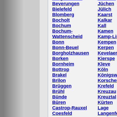
Beverungen
Jüchen
Bielefeld
Jülich
Blomberg
Kaarst
Bocholt
Kalkar
Bochum
Kall
Bochum-
Kamen
Wattenscheid
Kamp-Lin
Bonn
Kempen
Bonn-Beuel
Kerpen
Borgholzhausen
Kevelae
Borken
Kierspe
Bornheim
Kleve
Bottrop
Köln
Brakel
Königsw
Brilon
Korsche
Brüggen
Krefeld
Brühl
Kreuzau
Bünde
Kreuztal
Büren
Kürten
Castrop-Rauxel
Lage
Coesfeld
Langenf