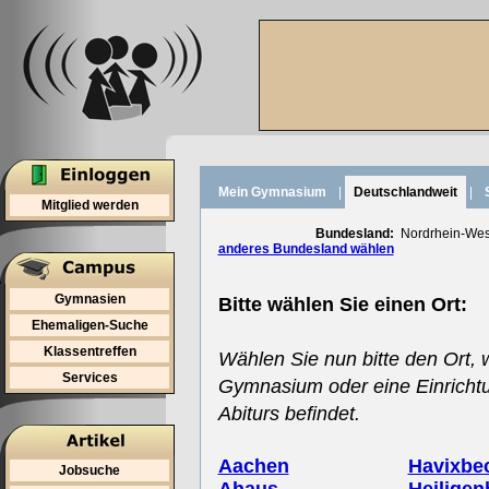
Mein Gymnasium
|
Deutschlandweit
|
Mitglied werden
Bundesland:
Nordrhein-Wes
anderes Bundesland wählen
Gymnasien
Bitte wählen Sie einen Ort:
Ehemaligen-Suche
Klassentreffen
Wählen Sie nun bitte den Ort, 
Services
Gymnasium oder eine Einrichtu
Abiturs befindet.
Aachen
Havixbe
Jobsuche