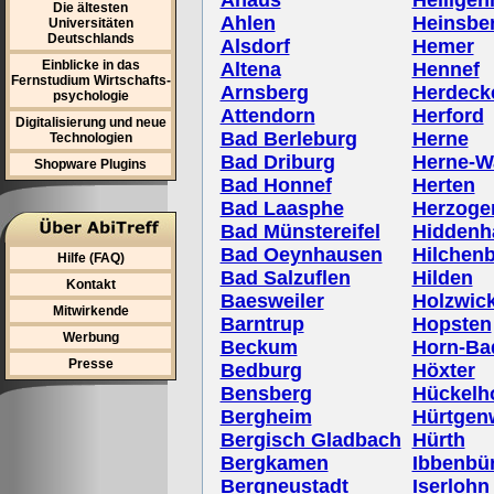
Ahaus
Heilige
Die ältesten
Ahlen
Heinsbe
Universitäten
Deutschlands
Alsdorf
Hemer
Einblicke in das
Altena
Hennef
Fernstudium Wirtschafts-
Arnsberg
Herdeck
psychologie
Attendorn
Herford
Digitalisierung und neue
Bad Berleburg
Herne
Technologien
Bad Driburg
Herne-W
Shopware Plugins
Bad Honnef
Herten
Bad Laasphe
Herzoge
Bad Münstereifel
Hiddenh
Bad Oeynhausen
Hilchen
Hilfe (FAQ)
Bad Salzuflen
Hilden
Kontakt
Baesweiler
Holzwic
Mitwirkende
Barntrup
Hopsten
Werbung
Beckum
Horn-Ba
Presse
Bedburg
Höxter
Bensberg
Hückelh
Bergheim
Hürtgen
Bergisch Gladbach
Hürth
Bergkamen
Ibbenbü
Bergneustadt
Iserlohn