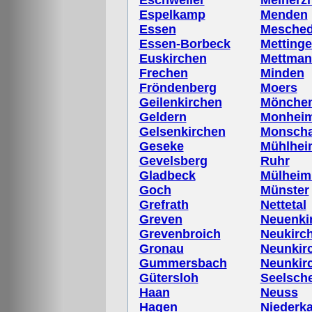
Eschweiler
Meinerz
Espelkamp
Menden
Essen
Mesche
Essen-Borbeck
Metting
Euskirchen
Mettman
Frechen
Minden
Fröndenberg
Moers
Geilenkirchen
Mönchen
Geldern
Monhei
Gelsenkirchen
Monsch
Geseke
Mühlhei
Gevelsberg
Ruhr
Gladbeck
Mülheim
Goch
Münster
Grefrath
Nettetal
Greven
Neuenki
Grevenbroich
Neukirc
Gronau
Neunkir
Gummersbach
Neunkir
Gütersloh
Seelsch
Haan
Neuss
Hagen
Niederka