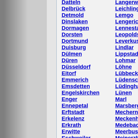
Datteln
Langerw
Delbrück
Leichlin
Detmold
Lemgo
Dinslaken
Lengeri
Dormagen
Lennest
Dorsten
Leopold
Dortmund
Leverku
Duisburg
Lindlar
Dülmen
Lippstad
Düren
Lohmar
Düsseldorf
Löhne
Eitorf
Lübbeck
Emmerich
Lüdensc
Emsdetten
Lüdingh
Engelskirchen
Lünen
Enger
Marl
Ennepetal
Marsber
Erftstadt
Mechern
Erkelenz
Mecken
Erkrath
Medeba
Erwitte
Meerbus