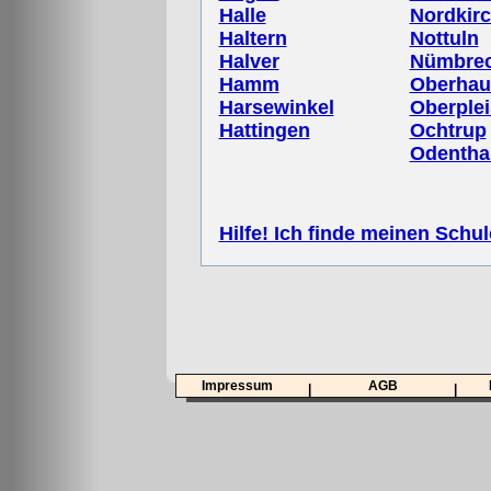
Halle
Nordkir
Haltern
Nottuln
Halver
Nümbrec
Hamm
Oberhau
Harsewinkel
Oberplei
Hattingen
Ochtrup
Odentha
Hilfe! Ich finde meinen Schul
Impressum
AGB
|
|