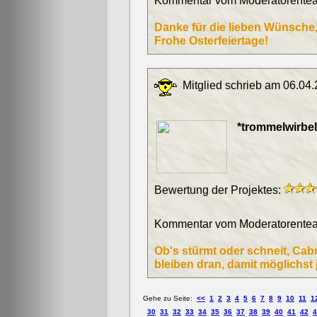
Kommentar vom Moderatorentea
Danke für die lieben Wünsche, 
Frohe Osterfeiertage!
Mitglied schrieb am 06.04.
*trommelwirbel*
Bewertung der Projektes:
Kommentar vom Moderatorentea
Ob's stürmt oder schneit, Cabri
bleiben dran, damit möglichst 
Gehe zu Seite:
<<
1
2
3
4
5
6
7
8
9
10
11
1
30
31
32
33
34
35
36
37
38
39
40
41
42
4