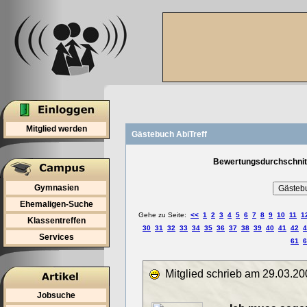
Mitglied werden
Gästebuch AbiTreff
Bewertungsdurchschnitt
Gymnasien
Ehemaligen-Suche
Gehe zu Seite:
<<
1
2
3
4
5
6
7
8
9
10
11
1
Klassentreffen
30
31
32
33
34
35
36
37
38
39
40
41
42
4
Services
61
6
Mitglied schrieb am 29.03.20
Jobsuche