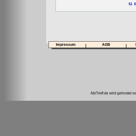
61
6
Impressum
AGB
|
|
AbiTreff.de wird gehostet v