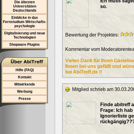
Ich muss sagen 
Die ältesten
so.
Universitäten
Deutschlands
Einblicke in das
Fernstudium Wirtschafts-
psychologie
Digitalisierung und neue
Bewertung der Projektes:
Technologien
Shopware Plugins
Kommentar vom Moderatorentea
Vielen Dank für Ihren Gästebu
Ihnen bei uns gefällt und wün
Hilfe (FAQ)
bei AbiTreff.de !!
Kontakt
Mitwirkende
Mitglied schrieb am 30.03.20
Werbung
Presse
Finde abitreff 
Frage: Ich hab
Ignorierliste g
rückgängig???