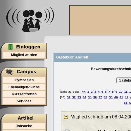
Mitglied werden
Gästebuch AbiTreff
Bewertungsdurchschnitt
Gymnasien
Ehemaligen-Suche
Gehe zu Seite:
<<
1
2
3
4
5
6
7
8
9
10
11
1
Klassentreffen
[30]
31
32
33
34
35
36
37
38
39
40
41
42
Services
61
6
Mitglied schrieb am 08.04.20
Jobsuche