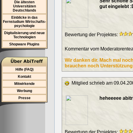
Sehr schöne Se
Die ältesten
gut eingelebt :
Universitäten
Deutschlands
Einblicke in das
Fernstudium Wirtschafts-
psychologie
Digitalisierung und neue
Bewertung der Projektes:
Technologien
Shopware Plugins
Kommentar vom Moderatorentea
Wir danken dir. Mach mal noch
brauchen noch Unterstützung 
Hilfe (FAQ)
Kontakt
Mitglied schrieb am 09.04.20
Mitwirkende
Werbung
heheeeee abitre
Presse
Bewertung der Projektes: