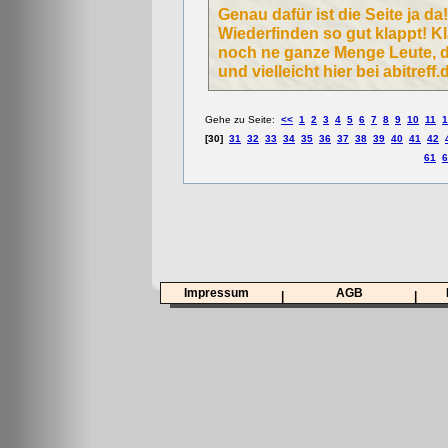
Genau dafür ist die Seite ja d
Wiederfinden so gut klappt! Kl
noch ne ganze Menge Leute, d
und vielleicht hier bei abitreff
Gehe zu Seite:
<<
1
2
3
4
5
6
7
8
9
10
11
1
[30]
31
32
33
34
35
36
37
38
39
40
41
42
61
6
Impressum
AGB
|
|