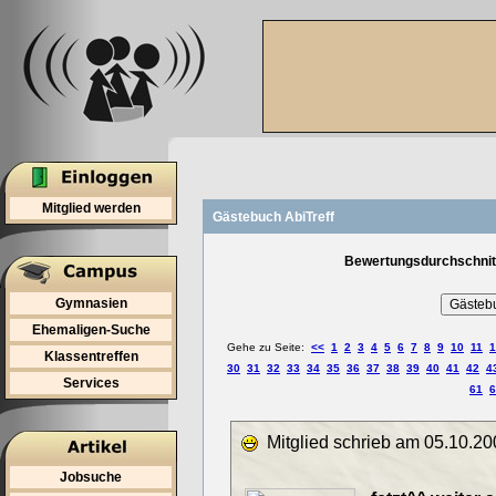
Mitglied werden
Gästebuch AbiTreff
Bewertungsdurchschnitt
Gymnasien
Ehemaligen-Suche
Gehe zu Seite:
<<
1
2
3
4
5
6
7
8
9
10
11
1
Klassentreffen
30
31
32
33
34
35
36
37
38
39
40
41
42
4
Services
61
6
Mitglied schrieb am 05.10.20
Jobsuche