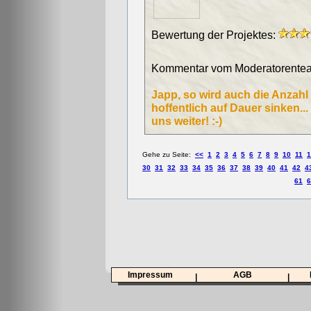
Bewertung der Projektes:
Kommentar vom Moderatorentea
Japp, so wird auch die Anzahl
hoffentlich auf Dauer sinken..
uns weiter! :-)
Gehe zu Seite:
<<
1
2
3
4
5
6
7
8
9
10
11
1
30
31
32
33
34
35
36
37
38
39
40
41
42
4
61
6
Impressum
AGB
|
|