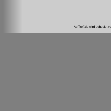
AbiTreff.de wird gehostet v