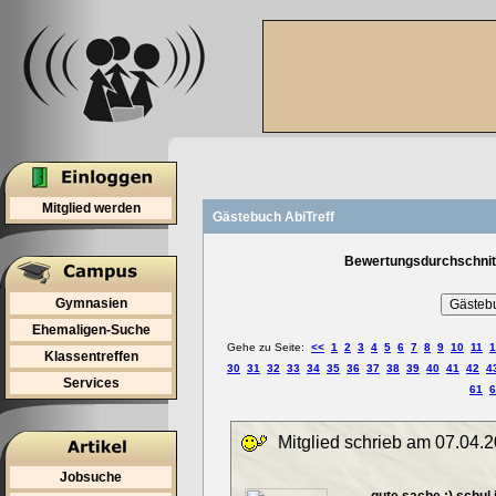
Mitglied werden
Gästebuch AbiTreff
Bewertungsdurchschnitt
Gymnasien
Ehemaligen-Suche
Gehe zu Seite:
<<
1
2
3
4
5
6
7
8
9
10
11
1
Klassentreffen
30
31
32
33
34
35
36
37
38
39
40
41
42
4
Services
61
6
Mitglied schrieb am 07.04.2
Jobsuche