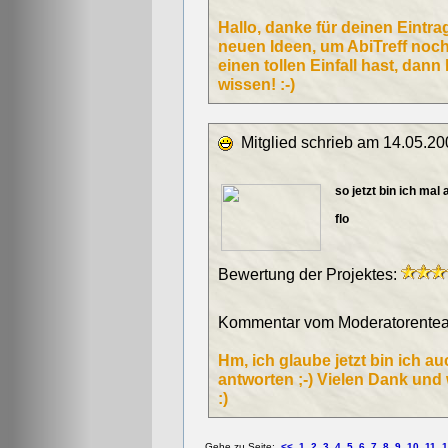
Hallo, danke für deinen Eintr
neuen Ideen, um AbiTreff noch
einen tollen Einfall hast, dann
wissen! :-)
Mitglied schrieb am 14.05.20
so jetzt bin ich mal
flo
Bewertung der Projektes:
Kommentar vom Moderatorentea
Hm, ich glaube jetzt bin ich a
antworten ;-) Vielen Dank und 
:)
Gehe zu Seite:
<<
1
2
3
4
5
6
7
8
9
10
11
1