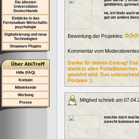
gute sache :) schul
Die ältesten
gebildeten, gymnas
Universitäten
Deutschlands
ne, ich finds auch wi
gut um andere bess
Einblicke in das
Fernstudium Wirtschafts-
psychologie
Digitalisierung und neue
Bewertung der Projektes:
Technologien
Shopware Plugins
Kommentar vom Moderatorentea
Danke für deinen Eintrag! Das
damit in allen Portalbereiche
Hilfe (FAQ)
gewahrt wird. Das unterscheid
Portalen :)
Kontakt
Mitwirkende
Werbung
Mitglied schrieb am 07.04.
Presse
möchte mich mal bed
zurecht kommen w