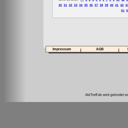
30
31
32
33
34
35
36
37
38
39
40
41
42
4
61
6
Impressum
AGB
|
|
AbiTreff.de wird gehostet v